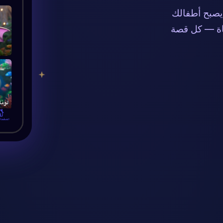
يصبح أطفالك
ياة — كل قصة