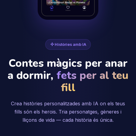
Històries amb IA
Contes màgics per anar
a dormir,
fets per al teu
fill
Crea històries personalitzades amb IA on els teus
fills són els herois. Tria personatges, gèneres i
lliçons de vida — cada història és única.