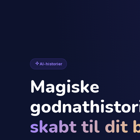
AI-historier
Magiske
godnathistori
skabt til dit 