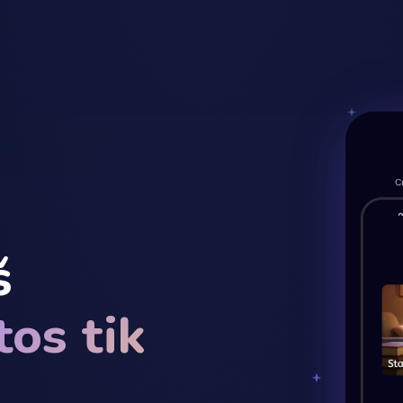
š
tos tik