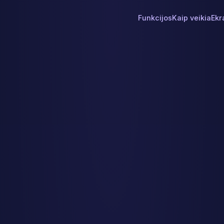
Funkcijos
Kaip veikia
Ekr